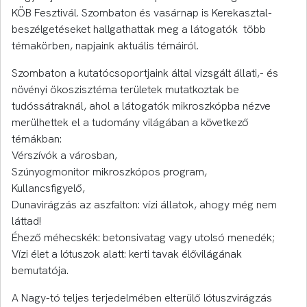
KÖB Fesztivál. Szombaton és vasárnap is Kerekasztal-
beszélgetéseket hallgathattak meg a látogatók több
témakörben, napjaink aktuális témáiról.
Szombaton a kutatócsoportjaink által vizsgált állati,- és
növényi ökoszisztéma területek mutatkoztak be
tudóssátraknál, ahol a látogatók mikroszkópba nézve
merülhettek el a tudomány világában a következő
témákban:
Vérszívók a városban,
Szúnyogmonitor mikroszkópos program,
Kullancsfigyelő,
Dunavirágzás az aszfalton: vízi állatok, ahogy még nem
láttad!
Éhező méhecskék: betonsivatag vagy utolsó menedék;
Vízi élet a lótuszok alatt: kerti tavak élővilágának
bemutatója.
A Nagy-tó teljes terjedelmében elterülő lótuszvirágzás