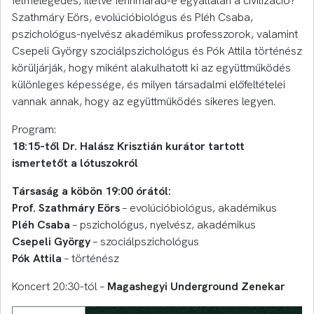
felmelegedés, illetve fennmarad-e egyáltalán a civilizáció?
Szathmáry Eörs, evolúcióbiológus és Pléh Csaba,
pszichológus-nyelvész akadémikus professzorok, valamint
Csepeli György szociálpszichológus és Pók Attila történész
körüljárják, hogy miként alakulhatott ki az együttműködés
különleges képessége, és milyen társadalmi előfeltételei
vannak annak, hogy az együttműködés sikeres legyen.
Program:
18:15-től Dr. Halász Krisztián kurátor tartott
ismertetőt a lótuszokról
Társaság a köbön 19:00 órától:
Prof. Szathmáry Eörs
– evolúcióbiológus, akadémikus
Pléh Csaba
– pszichológus, nyelvész, akadémikus
Csepeli György
– szociálpszichológus
Pók Attila
– történész
Koncert 20:30-tól –
Magashegyi Underground Zenekar