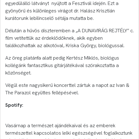
egyedülálló látványt nyújtott a Fesztivál idején. Ezt a
gyönyörű és különleges virágot dr. Halász Krisztián
kurátorunk lebilincselő sétája mutatta be.
Délután a hűvös díszteremben a „A DUNAVIRÁG REJTÉLY” c.
film vetítettük az érdeklődőknek, akik egyben
találkozhattak az alkotóval, Kriska György, biológussal.
Az öreg platánfa alatt pedig Kertész Miklós, biológus
kollégánk fantasztikus gitárjátékával szórakoztatta a
közönséget.
Végül este nagysikerű koncerttel zártuk a napot az Ivan &
The Parazol együttes fellépésével.
Spotify:
Vasárnap a természet ajándékaival és az emberek
természettel kapcsolatos lelki egészségével foglalkoztunk