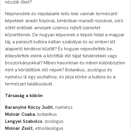
nézzük őket?
Népmeséink és népdalaink telis-tele vannak természeti
képekkel ̶ áradó folyóval, bimbóban maradt rózsával, sűrű
sötét erdővel ̶ amelyek számos rejtett üzenetet
közvetítenek. De hogyan képeznek e képek hidat a magyar
táj, a paraszti kultúra íratlan szabályai és az emberi lét
alapvető kérdései között? És hogyan népesítették be,
lelkesítették eleink a köröttük élő tájat tündérekkel vagy
boszorkányokkal? Miben hasonlóan és miben különbözően
mint a körülöttünk élő népek? Botanikus, zoológus és
nyelvész ül egy asztalhoz, és járja körbe a kultúra és a
természet találkozását.
Társaság a köbön
Baranyiné Kóczy Judit
, nyelvész
Molnár Csaba
, botanikus
Lengyel Szabolcs
, zoológus
Molnár Zsolt
, etnoökológus