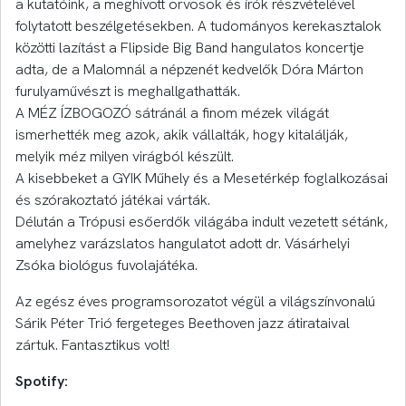
a kutatóink, a meghívott orvosok és írók részvételével
folytatott beszélgetésekben. A tudományos kerekasztalok
közötti lazítást a Flipside Big Band hangulatos koncertje
adta, de a Malomnál a népzenét kedvelők Dóra Márton
furulyaművészt is meghallgathatták.
A MÉZ ÍZBOGOZÓ sátránál a finom mézek világát
ismerhették meg azok, akik vállalták, hogy kitalálják,
melyik méz milyen virágból készült.
A kisebbeket a GYIK Műhely és a Mesetérkép foglalkozásai
és szórakoztató játékai várták.
Délután a Trópusi esőerdők világába indult vezetett sétánk,
amelyhez varázslatos hangulatot adott dr. Vásárhelyi
Zsóka biológus fuvolajátéka.
Az egész éves programsorozatot végül a világszínvonalú
Sárik Péter Trió fergeteges Beethoven jazz átirataival
zártuk. Fantasztikus volt!
Spotify: