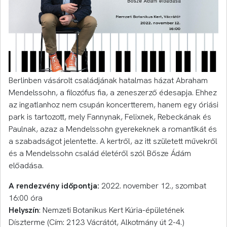
Berlinben vásárolt családjának hatalmas házat Abraham
Mendelssohn, a filozófus fia, a zeneszerző édesapja. Ehhez
az ingatlanhoz nem csupán koncertterem, hanem egy óriási
park is tartozott, mely Fannynak, Felixnek, Rebeckának és
Paulnak, azaz a Mendelssohn gyerekeknek a romantikát és
a szabadságot jelentette. A kertről, az itt született művekről
és a Mendelssohn család életéről szól Bősze Ádám
előadása.
A rendezvény időpontja:
2022. november 12., szombat
16:00 óra
Helyszín
: Nemzeti Botanikus Kert Kúria-épületének
Díszterme (Cím: 2123 Vácrátót, Alkotmány út 2-4.)