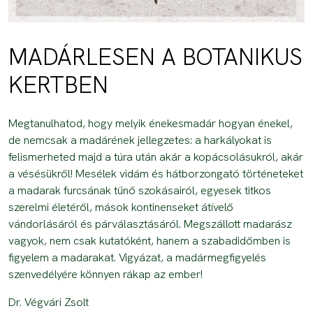
MADÁRLESEN A BOTANIKUS
KERTBEN
Megtanulhatod, hogy melyik énekesmadár hogyan énekel,
de nemcsak a madárének jellegzetes: a harkályokat is
felismerheted majd a túra után akár a kopácsolásukról, akár
a vésésükről! Mesélek vidám és hátborzongató történeteket
a madarak furcsának tűnő szokásairól, egyesek titkos
szerelmi életéről, mások kontinenseket átívelő
vándorlásáról és párválasztásáról. Megszállott madarász
vagyok, nem csak kutatóként, hanem a szabadidőmben is
figyelem a madarakat. Vigyázat, a madármegfigyelés
szenvedélyére könnyen rákap az ember!
Dr. Végvári Zsolt