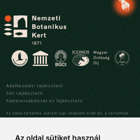
Adatkezelési tájékoztató
Süti tájékoztató
Kameraszabályzat és tájékoztató
Az oldal tartalma szerzői jogi védelem alatt áll, a tartalmak
idézése során a forrás, valamint az ott megjelölt szerző
megnevezése kötelező -
szerzői jogi nyilatkozat
Az oldal sütiket használ