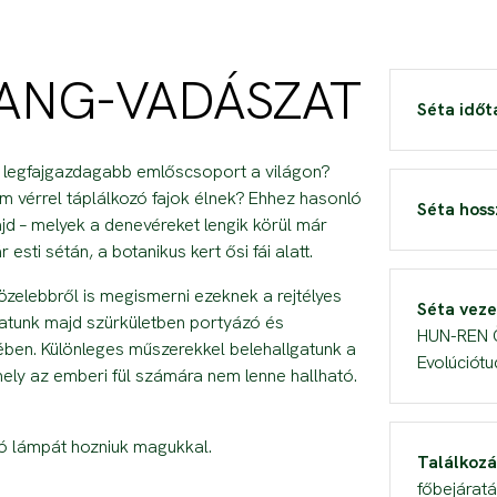
ANG-VADÁSZAT
Séta időt
 legfajgazdagabb emlőscsoport a világon?
 vérrel táplálkozó fajok élnek? Ehhez hasonló
Séta hoss
ajd – melyek a denevéreket lengik körül már
sti sétán, a botanikus kert ősi fái alatt.
özelebbről is megismerni ezeknek a rejtélyes
Séta veze
hatunk majd szürkületben portyázó és
HUN-REN Ö
elében. Különleges műszerekkel belehallgatunk a
Evolúciótu
ly az emberi fül számára nem lenne hallható.
tó lámpát hozniuk magukkal.
Találkozá
főbejáratá