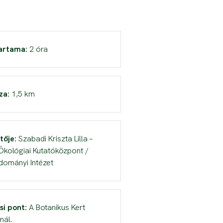
artama:
2 óra
za:
1,5 km
tője:
Szabadi Kriszta Lilla –
kológiai Kutatóközpont /
dományi Intézet
si pont:
A Botanikus Kert
nál.