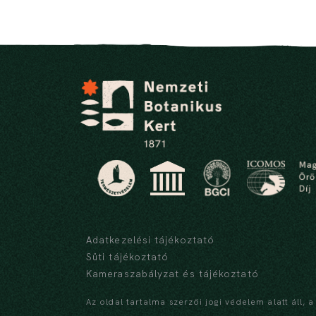
Adatkezelési tájékoztató
Süti tájékoztató
Kameraszabályzat és tájékoztató
Az oldal tartalma szerzői jogi védelem alatt áll, 