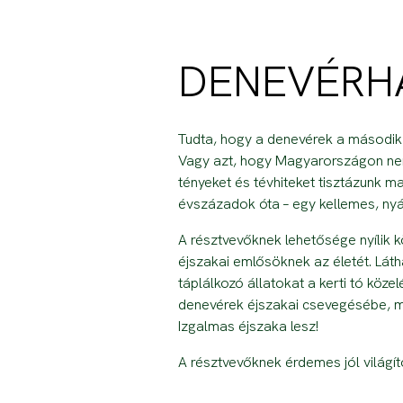
DENEVÉRH
Tudta, hogy a denevérek a második
Vagy azt, hogy Magyarországon nem
tényeket és tévhiteket tisztázunk m
évszázadok óta – egy kellemes, nyár e
A résztvevőknek lehetősége nyílik k
éjszakai emlősöknek az életét. Lát
táplálkozó állatokat a kerti tó köz
denevérek éjszakai csevegésébe, me
Izgalmas éjszaka lesz!
A résztvevőknek érdemes jól világí