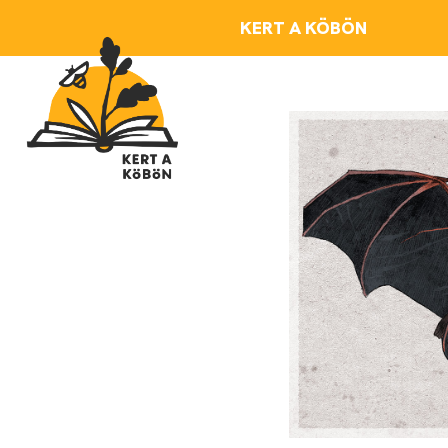
Skip to main content
KERT A KÖBÖN