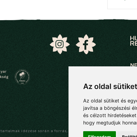
N
Ök
Öko
Az oldal sütike
21
Az oldal sütiket és e
06
javítsa a böngészési é
bo
és célzott hirdetéseket
hogy megtudjuk honnan
a tartalmak idézése során a forrás, valamint az
Elfogadom
Beállí