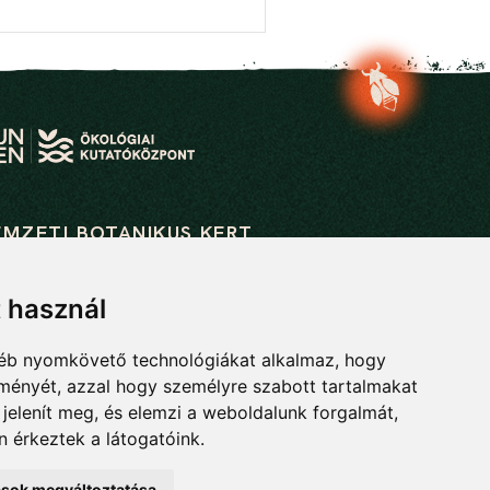
EMZETI BOTANIKUS KERT
ológiai Kutatóközpont
lógiai és Botanikai Intézet
t használ
63 Vácrátót, Alkotmány u. 2-4.
gyéb nyomkövető technológiákat alkalmaz, hogy
 28 360 122
lményét, azzal hogy személyre szabott tartalmakat
tanikuskert@ecolres.hu
 jelenít meg, és elemzi a weboldalunk forgalmát,
 érkeztek a látogatóink.
tások megváltoztatása