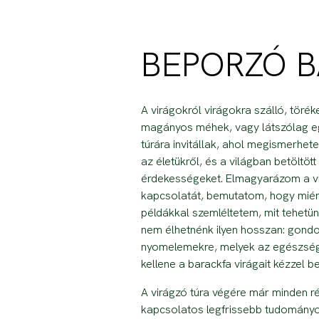
BEPORZÓ B
A virágokról virágokra szálló, törék
magányos méhek, vagy látszólag eg
túrára invitállak, ahol megismerhe
az életükről, és a világban betöltö
érdekességeket. Elmagyarázom a v
kapcsolatát, bemutatom, hogy miért
példákkal szemléltetem, mit tehetü
nem élhetnénk ilyen hosszan: gondol
nyomelemekre, melyek az egészsége
kellene a barackfa virágait kézzel b
A virágzó túra végére már minden r
kapcsolatos legfrissebb tudományo