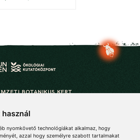
EMZETI BOTANIKUS KERT
ológiai Kutatóközpont
lógiai és Botanikai Intézet
t használ
63 Vácrátót, Alkotmány u. 2-4.
gyéb nyomkövető technológiákat alkalmaz, hogy
 28 360 122
lményét, azzal hogy személyre szabott tartalmakat
tanikuskert@ecolres.hu