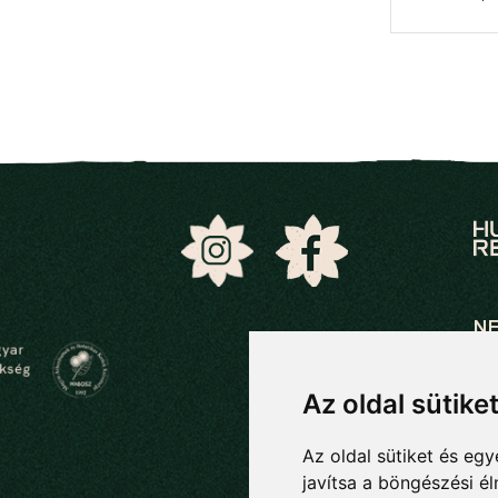
N
Ök
Öko
Az oldal sütike
21
Az oldal sütiket és e
06
javítsa a böngészési é
bo