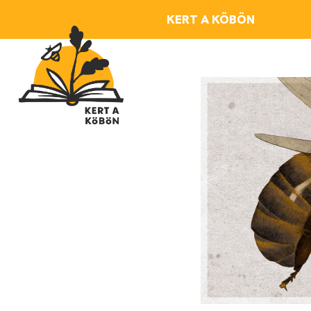
Skip to main content
KERT A KÖBÖN