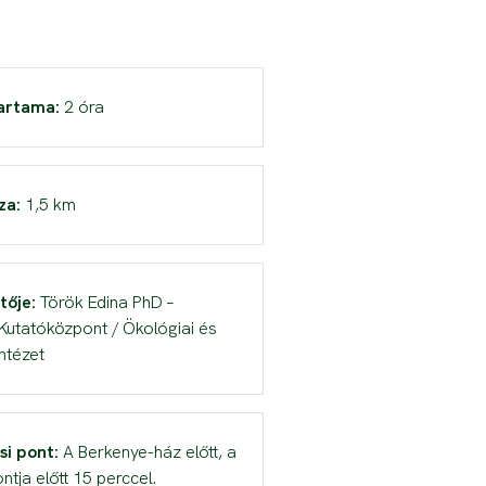
artama:
2 óra
za:
1,5 km
tője:
Török Edina PhD –
Kutatóközpont / Ökológiai és
Intézet
si pont:
A Berkenye-ház előtt, a
ntja előtt 15 perccel.