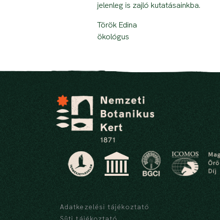
jelenleg is zajló kutatásainkba.
Török Edina
ökológus
Adatkezelési tájékoztató
Süti tájékoztató