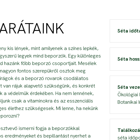
ARÁTAINK
Séta időt
eny kis lények, mint amilyenek a színes lepkék,
yszerű legyek mind beporzók. Egy különleges
Séta hoss
ted hazánk főbb beporzó csoportjait. Mesélek
tt nagyon fontos szerepükről osztok meg
irágok és a beporzó rovarok csodálatos
 van rájuk alapvető szükségünk, és konkrét
Séta veze
nk a védelmük érdekében. Ha nem lennének,
Ökológiai 
junk csak a vitaminokra és az esszenciális
Botanikai 
s élethez szükségesek. Mi lenne, ha nekünk
eporozni?
észtvevő ismerni fogja a beporzókkal
Találkozá
s eredményeket és bepillantást nyerhet a
séta időpo