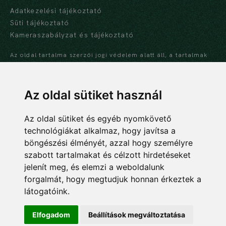
Adatkezelési tájékoztató
Süti tájékoztató
Kameraszabályzat és tájékoztató
Az oldal tartalma szerzői jogi védelem alatt áll, a tartalmak
idézése során a forrás, valamint az ott megjelölt szerző
megnevezése kötelező -
szerzői jogi nyilatkozat
Az oldal sütiket használ
Az oldal sütiket és egyéb nyomkövető
technológiákat alkalmaz, hogy javítsa a
NEMZETI BOTANIKUS KERT
böngészési élményét, azzal hogy személyre
Ökológiai Kutatóközpont
szabott tartalmakat és célzott hirdetéseket
Ökológiai és Botanikai Intézet
jelenít meg, és elemzi a weboldalunk
forgalmát, hogy megtudjuk honnan érkeztek a
2163 Vácrátót, Alkotmány u. 2-4.
látogatóink.
06 28 360 122
botanikuskert@ecolres.hu
Elfogadom
Beállítások megváltoztatása