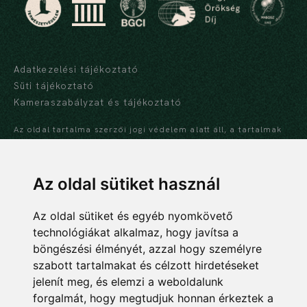
Adatkezelési tájékoztató
Süti tájékoztató
Kameraszabályzat és tájékoztató
Az oldal tartalma szerzői jogi védelem alatt áll, a tartalmak
idézése során a forrás, valamint az ott megjelölt szerző
megnevezése kötelező -
szerzői jogi nyilatkozat
Az oldal sütiket használ
Az oldal sütiket és egyéb nyomkövető
technológiákat alkalmaz, hogy javítsa a
NEMZETI BOTANIKUS KERT
böngészési élményét, azzal hogy személyre
Ökológiai Kutatóközpont
szabott tartalmakat és célzott hirdetéseket
Ökológiai és Botanikai Intézet
jelenít meg, és elemzi a weboldalunk
forgalmát, hogy megtudjuk honnan érkeztek a
2163 Vácrátót, Alkotmány u. 2-4.