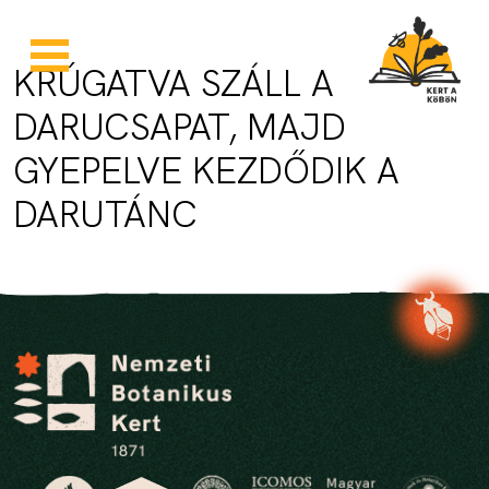
Skip to main content
KRÚGATVA SZÁLL A
DARUCSAPAT, MAJD
GYEPELVE KEZDŐDIK A
DARUTÁNC