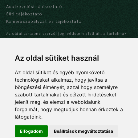
Adatkezelési tájékoztató
Süti tájékoztató
Kameraszabályzat és tájékoztató
Az oldal tartalma szerzői jogi védelem alatt áll, a tartalmak
idézése során a forrás, valamint az ott megjelölt szerző
megnevezése kötelező -
szerzői jogi nyilatkozat
Az oldal sütiket használ
Az oldal sütiket és egyéb nyomkövető
technológiákat alkalmaz, hogy javítsa a
NEMZETI BOTANIKUS KERT
böngészési élményét, azzal hogy személyre
Ökológiai Kutatóközpont
szabott tartalmakat és célzott hirdetéseket
Ökológiai és Botanikai Intézet
jelenít meg, és elemzi a weboldalunk
forgalmát, hogy megtudjuk honnan érkeztek a
2163 Vácrátót, Alkotmány u. 2-4.
látogatóink.
06 28 360 122
botanikuskert@ecolres.hu
Elfogadom
Beállítások megváltoztatása