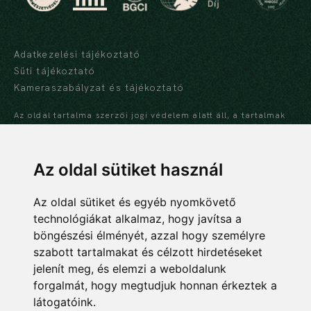
Adatkezelési tájékoztató
Süti tájékoztató
Kameraszabályzat és tájékoztató
Az oldal tartalma szerzői jogi védelem alatt áll, a tartalmak
idézése során a forrás, valamint az ott megjelölt szerző
megnevezése kötelező -
szerzői jogi nyilatkozat
Az oldal sütiket használ
Az oldal sütiket és egyéb nyomkövető
technológiákat alkalmaz, hogy javítsa a
NEMZETI BOTANIKUS KERT
böngészési élményét, azzal hogy személyre
Ökológiai Kutatóközpont
szabott tartalmakat és célzott hirdetéseket
Ökológiai és Botanikai Intézet
jelenít meg, és elemzi a weboldalunk
forgalmát, hogy megtudjuk honnan érkeztek a
2163 Vácrátót, Alkotmány u. 2-4.
látogatóink.
06 28 360 122